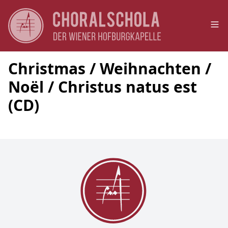
Op
Christmas / Weihnachten /
Noël / Christus natus est
(CD)