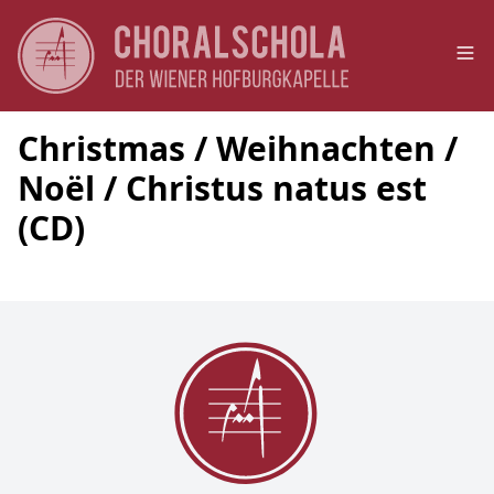
Op
Christmas / Weihnachten /
Noël / Christus natus est
(CD)