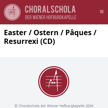
Op
Easter / Ostern / Pâques /
Resurrexi (CD)
© Choralschola der Wiener Hofburgkapelle 2026