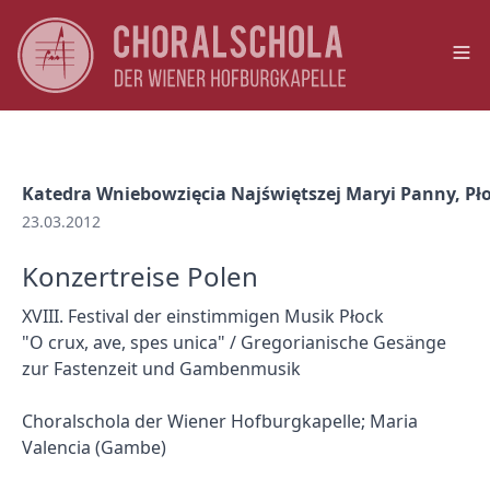
Op
Katedra Wniebowzięcia Najświętszej Maryi Panny, Pł
23.03.2012
Konzertreise Polen
XVIII. Festival der einstimmigen Musik Płock
"O crux, ave, spes unica" / Gregorianische Gesänge
zur Fastenzeit und Gambenmusik
Choralschola der Wiener Hofburgkapelle; Maria
Valencia (Gambe)