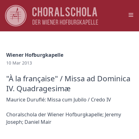
Op
Wiener Hofburgkapelle
10 Mar 2013
"À la française" / Missa ad Dominica
IV. Quadragesimæ
Maurice Duruflé: Missa cum Jubilo / Credo IV
Choralschola der Wiener Hofburgkapelle; Jeremy
Joseph; Daniel Mair