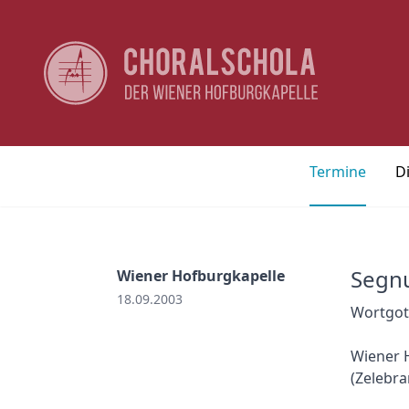
Termine
D
Segn
Wiener Hofburgkapelle
18.09.2003
Wortgott
Wiener H
(Zelebra