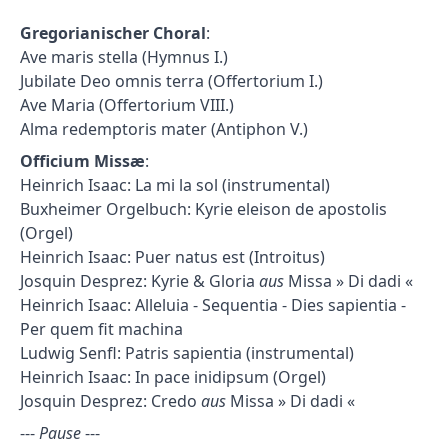
Gregorianischer Choral
:
Ave maris stella (Hymnus I.)
Jubilate Deo omnis terra (Offertorium I.)
Ave Maria (Offertorium VIII.)
Alma redemptoris mater (Antiphon V.)
Officium Missæ
:
Heinrich Isaac: La mi la sol (instrumental)
Buxheimer Orgelbuch: Kyrie eleison de apostolis
(Orgel)
Heinrich Isaac: Puer natus est (Introitus)
Josquin Desprez: Kyrie & Gloria
aus
Missa » Di dadi «
Heinrich Isaac: Alleluia - Sequentia - Dies sapientia -
Per quem fit machina
Ludwig Senfl: Patris sapientia (instrumental)
Heinrich Isaac: In pace inidipsum (Orgel)
Josquin Desprez: Credo
aus
Missa » Di dadi «
---
Pause
---