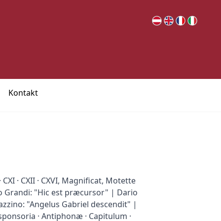
Kontakt
 CXI · CXII · CXVI, Magnificat, Motette
 Grandi: "Hic est præcursor" | Dario
Bazzino: "Angelus Gabriel descendit" |
esponsoria · Antiphonæ · Capitulum ·